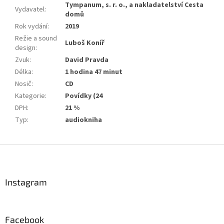
Tympanum, s. r. o., a nakladatelství Cesta
Vydavatel
:
domů
Rok vydání
:
2019
Režie a sound
Luboš Koníř
design
:
Zvuk
:
David Pravda
Délka
:
1 hodina 47 minut
Nosič
:
CD
Kategorie
:
Povídky (24
DPH
:
21 %
Typ
:
audiokniha
Z
á
p
a
Instagram
t
í
Facebook