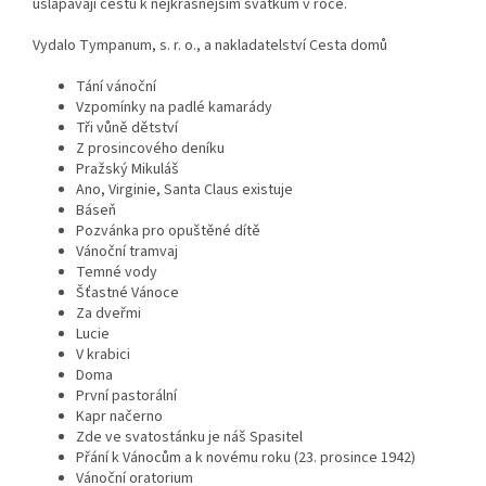
ušlapávají cestu k nejkrásnějším svátkům v roce.
Vydalo Tympanum, s. r. o., a nakladatelství Cesta domů
Tání vánoční
Vzpomínky na padlé kamarády
Tři vůně dětství
Z prosincového deníku
Pražský Mikuláš
Ano, Virginie, Santa Claus existuje
Báseň
Pozvánka pro opuštěné dítě
Vánoční tramvaj
Temné vody
Šťastné Vánoce
Za dveřmi
Lucie
V krabici
Doma
První pastorální
Kapr načerno
Zde ve svatostánku je náš Spasitel
Přání k Vánocům a k novému roku (23. prosince 1942)
Vánoční oratorium