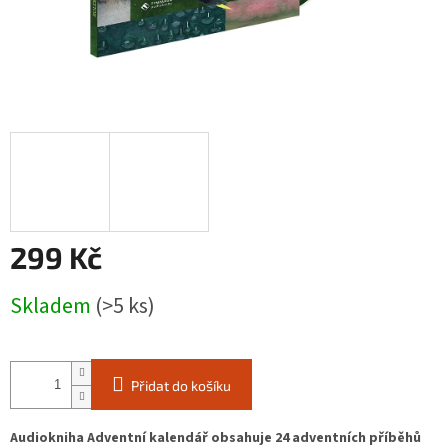
299 Kč
Měrná
Skladem
(>5 ks)
cena:
Přidat do košíku
Audiokniha Adventní kalendář obsahuje 24 adventních příběhů