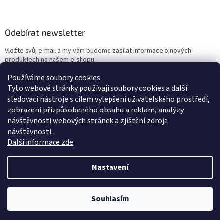
Odebírat newsletter
Vložte svůj e-mail a my vám budeme zasílat informace o nových
produktech na našem e-shopu.
Používáme soubory cookies
E-mail
Tyto webové stránky používají soubory cookies a další
sledovací nástroje s cílem vylepšení uživatelského prostředí,
Vložením e-mailu souhlasíte s
podmínkami ochrany osobních údajů
zobrazení přizpůsobeného obsahu a reklam, analýzy
návštěvnosti webových stránek a zjištění zdroje
PŘIHLÁSIT SE
návštěvnosti.
Další informace zde
.
Nastavení
Vytvořil Shoptet
Souhlasím
Copyright 2026
Eshop Cesta domů
. Všechna práva vyhrazena.