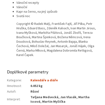
Vánoční recepty
Vánoční
Kapr na černo, na jiný způsob
Svatá noc
Copyright © Radek Malý, František Fajtl, Jiří Pilka, Petr
Hruška, Eduard Bass, Zdeněk Kalvach, Ivan Martin Jirous,
Ivana Myšková, Markéta Pilátová, Jonáš Zbořil, Tereza
Boučková, Martina Špinková, Božena Němcová, Irena
Dousková, Bohuslav Reynek, Antonín Bajaja, Blanka
Čechová, Miloš Doležal, Jan Masaryk, Jonáš Hájek, Olga
Černá, Marka Míková, Magdalena Dobromila Rettigová,
Karel Čapek.
Doplňkové parametry
Kategorie
:
Kalendáře a diáře
Hmotnost
:
0.052 kg
Autoři
:
Různí
Taťjana Medvecká, Jan Vlasák, Martha
Interpret
:
Issová, Martin Myšička