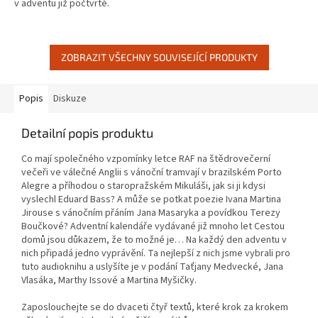
v adventu již počtvrté.
ZOBRAZIT VŠECHNY SOUVISEJÍCÍ PRODUKTY
Popis
Diskuze
Detailní popis produktu
Co mají společného vzpomínky letce RAF na štědrovečerní
večeři ve válečné Anglii s vánoční tramvají v brazilském Porto
Alegre a příhodou o staropražském Mikuláši, jak si ji kdysi
vyslechl Eduard Bass? A může se potkat poezie Ivana Martina
Jirouse s vánočním přáním Jana Masaryka a povídkou Terezy
Boučkové? Adventní kalendáře vydávané již mnoho let Cestou
domů jsou důkazem, že to možné je… Na každý den adventu v
nich připadá jedno vyprávění. Ta nejlepší z nich jsme vybrali pro
tuto audioknihu a uslyšíte je v podání Taťjany Medvecké, Jana
Vlasáka, Marthy Issové a Martina Myšičky.
Zaposlouchejte se do dvaceti čtyř textů, které krok za krokem