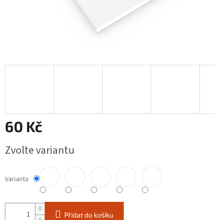
60 Kč
Měrná
Zvolte variantu
cena:
Varianta
Přidat do košíku