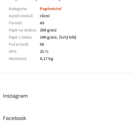
Kategorie
:
Papírnictví
Autoři motivů
:
různí
Formát
:
A5
Papír na obálce
:
250 g/m2
Papír v bloku
:
100 g/m2, čistý bílý
Počet listů
:
50
DPH
:
21 %
Hmotnost
:
0,17 kg
Z
á
p
a
Instagram
t
í
Facebook