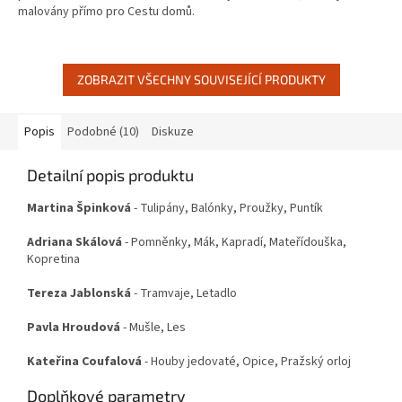
malovány přímo pro Cestu domů.
ZOBRAZIT VŠECHNY SOUVISEJÍCÍ PRODUKTY
Popis
Podobné (10)
Diskuze
Detailní popis produktu
Martina Špinková
- Tulipány, Balónky, Proužky, Puntík
Adriana Skálová
- Pomněnky, Mák, Kapradí, Mateřídouška,
Kopretina
Tereza Jablonská
- Tramvaje, Letadlo
Pavla Hroudová
- Mušle, Les
Kateřina Coufalová
- Houby jedovaté, Opice, Pražský orloj
Doplňkové parametry