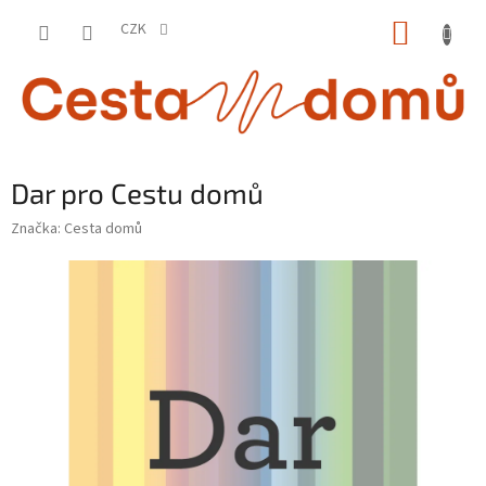
Přejít
NÁKUP
na
CZK
obsah
KOŠÍK
Dar pro Cestu domů
Značka:
Cesta domů