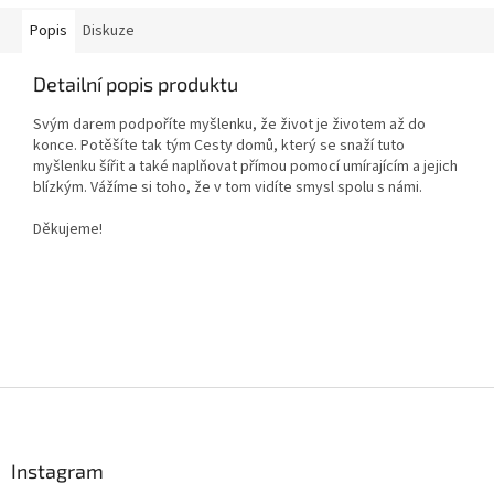
Popis
Diskuze
Detailní popis produktu
Svým darem podpoříte myšlenku, že život je životem až do
konce. Potěšíte tak tým Cesty domů, který se snaží tuto
myšlenku šířit a také naplňovat přímou pomocí umírajícím a jejich
blízkým. Vážíme si toho, že v tom vidíte smysl spolu s námi.
Děkujeme!
Z
á
p
a
Instagram