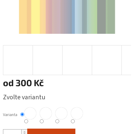
od
300 Kč
Měrná
Zvolte variantu
cena:
Varianta