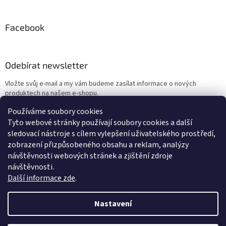
t
í
Facebook
Odebírat newsletter
Vložte svůj e-mail a my vám budeme zasílat informace o nových
produktech na našem e-shopu.
Používáme soubory cookies
E-mail
Tyto webové stránky používají soubory cookies a další
sledovací nástroje s cílem vylepšení uživatelského prostředí,
Vložením e-mailu souhlasíte s
podmínkami ochrany osobních údajů
zobrazení přizpůsobeného obsahu a reklam, analýzy
návštěvnosti webových stránek a zjištění zdroje
PŘIHLÁSIT SE
návštěvnosti.
Další informace zde
.
Nastavení
Vytvořil Shoptet