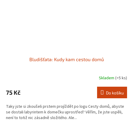
Bludišťata: Kudy kam cestou domů
Skladem
(>5 ks)
75 Kč
Do košíku
Taky jste si zkoušeli prstem projíždět po logu Cesty domů, abyste
se dostali labyrintem k domečku uprostřed? Věřím, že jste uspěli,
není to totiž nic zásadně složitého. Ale...