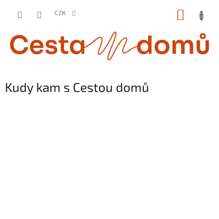
Přejít
NÁKUP
na
CZK
obsah
KOŠÍK
Kudy kam s Cestou domů