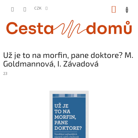
Přejít
NÁKUP
na
CZK
obsah
KOŠÍK
Už je to na morfin, pane doktore? M.
Goldmannová, I. Závadová
23