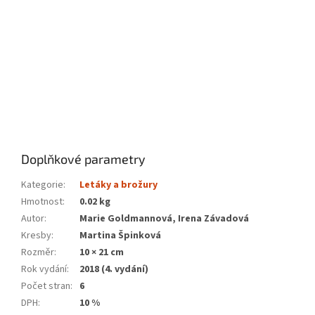
Doplňkové parametry
Kategorie
:
Letáky a brožury
Hmotnost
:
0.02 kg
Autor
:
Marie Goldmannová, Irena Závadová
Kresby
:
Martina Špinková
Rozměr
:
10 × 21 cm
Rok vydání
:
2018 (4. vydání)
Počet stran
:
6
DPH
:
10 %