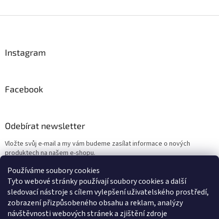
Z
á
p
a
Instagram
t
í
Facebook
Odebírat newsletter
Vložte svůj e-mail a my vám budeme zasílat informace o nových
produktech na našem e-shopu.
Používáme soubory cookies
E-mail
Tyto webové stránky používají soubory cookies a další
sledovací nástroje s cílem vylepšení uživatelského prostředí,
Vložením e-mailu souhlasíte s
podmínkami ochrany osobních údajů
zobrazení přizpůsobeného obsahu a reklam, analýzy
návštěvnosti webových stránek a zjištění zdroje
PŘIHLÁSIT SE