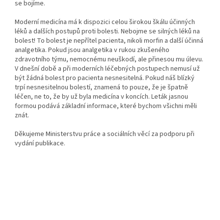
se bojíme.
Moderní medicína má k dispozici celou širokou škálu účinných
léků a dalších postupů proti bolesti. Nebojme se silných léků na
bolest! To bolest je nepřítel pacienta, nikoli morfin a další účinná
analgetika. Pokud jsou analgetika v rukou zkušeného
zdravotního týmu, nemocnému neuškodí, ale přinesou mu úlevu.
V dnešní době a při moderních léčebných postupech nemusí už
být žádná bolest pro pacienta nesnesitelná. Pokud náš blízký
trpí nesnesitelnou bolestí, znamená to pouze, že je špatně
léčen, ne to, že by už byla medicína v koncích.
Leták jasnou
formou podává základní informace, které bychom všichni měli
znát.
Děkujeme Ministerstvu práce a sociálních věcí za podporu při
vydání publikace.