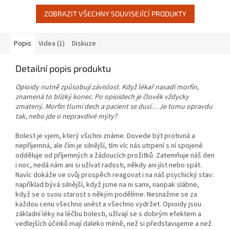
ZOBRAZIT VŠECHNY SOUVISEJÍCÍ PRODUKTY
Popis
Videa (1)
Diskuze
Detailní popis produktu
Opioidy nutně způsobují závislost. Když lékař nasadí morfin,
znamená to blízký konec. Po opioidech je člověk vždycky
zmatený. Morfin tlumí dech a pacient se dusí… Je tomu opravdu
tak, nebo jde o nepravdivé mýty?
Bolest je vjem, který všichni známe. Dovede být protivná a
nepříjemná, ale čím je silnější, tím víc nás utrpení s ní spojené
odděluje od příjemných a žádoucích prožitků. Zatemňuje náš den
i noc, nedá nám ani si užívat radosti, někdy ani jíst nebo spát.
Navíc dokáže ve svůj prospěch reagovat i na náš psychický stav:
například bývá silnější, když jsme na ni sami, naopak slábne,
když se o svou starost s někým podělíme. Nesnažme se za
každou cenu všechno unést a všechno vydržet. Opioidy jsou
základní léky na léčbu bolesti, užívají se s dobrým efektem a
vedlejších účinků mají daleko méně, než si představujeme a než