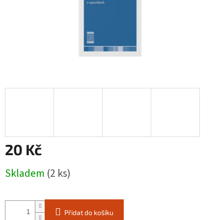
20 Kč
Měrná
Skladem
(2 ks)
cena:
Přidat do košíku