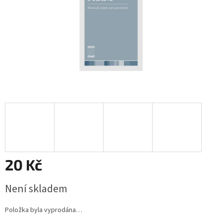
20 Kč
Měrná
Není skladem
cena:
Položka byla vyprodána…