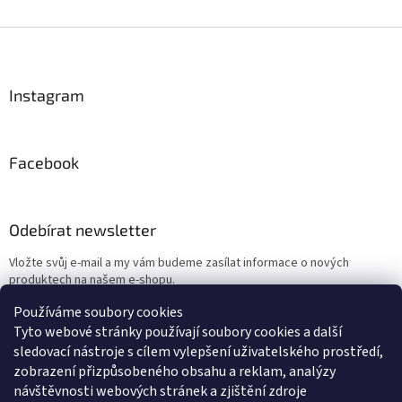
Z
á
p
a
Instagram
t
í
Facebook
Odebírat newsletter
Vložte svůj e-mail a my vám budeme zasílat informace o nových
produktech na našem e-shopu.
Používáme soubory cookies
E-mail
Tyto webové stránky používají soubory cookies a další
sledovací nástroje s cílem vylepšení uživatelského prostředí,
Vložením e-mailu souhlasíte s
podmínkami ochrany osobních údajů
zobrazení přizpůsobeného obsahu a reklam, analýzy
návštěvnosti webových stránek a zjištění zdroje
PŘIHLÁSIT SE