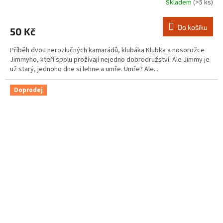
Skladem
(>5 ks)
Do košíku
50 Kč
Příběh dvou nerozlučných kamarádů, klubáka Klubka a nosorožce
Jimmyho, kteří spolu prožívají nejedno dobrodružství. Ale Jimmy je
už starý, jednoho dne si lehne a umře. Umře? Ale...
Doprodej