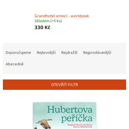
Grandhotel emocí - workbook
Skladem
(>5 ks)
330 Kč
Ř
a
Doporučujeme
Nejlevnější
Nejdražší
Nejprodávanější
z
e
Abecedně
n
í
p
OTEVŘÍT FILTR
r
o
V
d
ý
u
p
k
i
t
s
ů