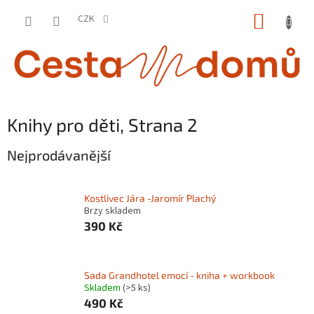
Přejít
NÁKUP
na
CZK
obsah
KOŠÍK
Knihy pro děti
, Strana 2
Nejprodávanější
Kostlivec Jára -Jaromír Plachý
Brzy skladem
390 Kč
Sada Grandhotel emocí - kniha + workbook
Skladem
(>5 ks)
490 Kč