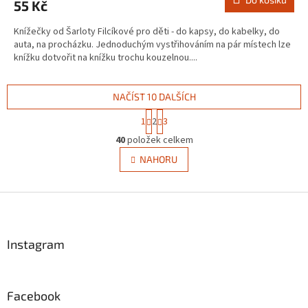
55 Kč
Knížečky od Šarloty Filcíkové pro děti - do kapsy, do kabelky, do
auta, na procházku. Jednoduchým vystřihováním na pár místech lze
knížku dotvořit na knížku trochu kouzelnou....
NAČÍST 10 DALŠÍCH
S
1
2
3
t
O
r
40
položek celkem
v
á
l
NAHORU
n
á
k
d
o
v
Z
a
á
c
á
n
í
p
í
p
a
Instagram
r
t
v
í
k
y
Facebook
v