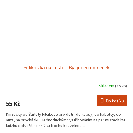
Pidiknížka na cestu - Byl jeden domeček
Skladem
(>5 ks)
Do košíku
55 Kč
Knížečky od Šarloty Filcíkové pro děti - do kapsy, do kabelky, do
auta, na procházku. Jednoduchým vystřihováním na pár místech lze
knížku dotvořit na knížku trochu kouzelnou....