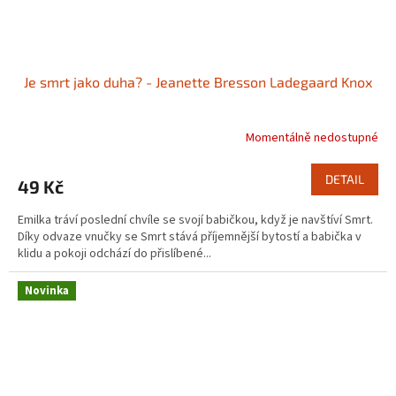
Je smrt jako duha? - Jeanette Bresson Ladegaard Knox
Momentálně nedostupné
DETAIL
49 Kč
Emilka tráví poslední chvíle se svojí babičkou, když je navštíví Smrt.
Díky odvaze vnučky se Smrt stává příjemnější bytostí a babička v
klidu a pokoji odchází do přislíbené...
Novinka