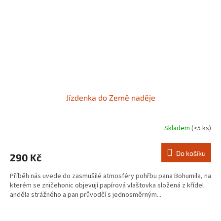
Jízdenka do Země naděje
Skladem
(>5 ks)
Do košíku
290 Kč
Příběh nás uvede do zasmušilé atmosféry pohřbu pana Bohumila, na
kterém se zničehonic objevují papírová vlaštovka složená z křídel
anděla strážného a pan průvodčí s jednosměrným...