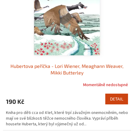
p
r
o
d
u
k
t
ů
Hubertova peříčka - Lori Wiener, Meaghann Weaver,
Mikki Butterley
Momentálně nedostupné
DETAIL
190 Kč
Kniha pro děti cca od 4 let, které trpí závažným onemocněním, nebo
mají ve své blízkosti těžce nemocného člověka. Vypráví příběh
housete Huberta, který byl výjimečný už od...